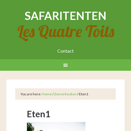
SAFARITENTEN
Les Quatre Toits
Contact
You are here:
Home
/
Zomerkeuken
/
Eten1
Eten1