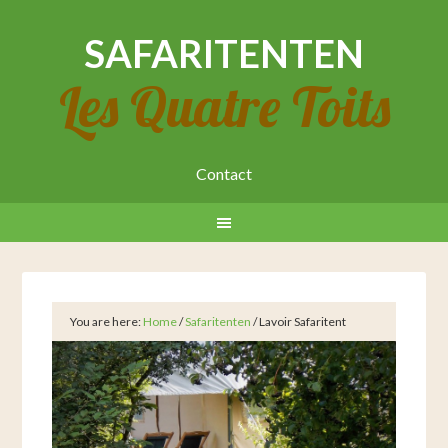
SAFARITENTEN
Les Quatre Toits
Contact
You are here:
Home
/
Safaritenten
/
Lavoir Safaritent