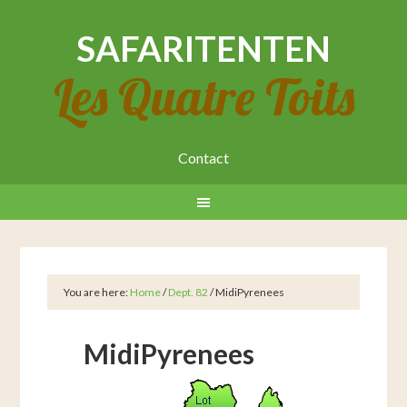
SAFARITENTEN
Les Quatre Toits
Contact
You are here:
Home
/
Dept. 82
/
MidiPyrenees
MidiPyrenees