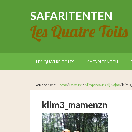
SAFARITENTEN
Les Quatre Toits
LES QUATRE TOITS
SAFARITENTEN
You are here:
Home
/
Dept. 82
/
Klimparcours bij Najac
/
klim3
klim3_mamenzn