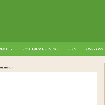
DEPT. 82
ROUTEBESCHRIJVING
ETEN
OVER ONS
_mamenzn