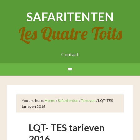
SAFARITENTEN
Les Quatre Toits
Contact
You are here:
Home
/
Safaritenten
/
Tarieven
/
LQT- TES
tarieven 2016
LQT- TES tarieven
2016