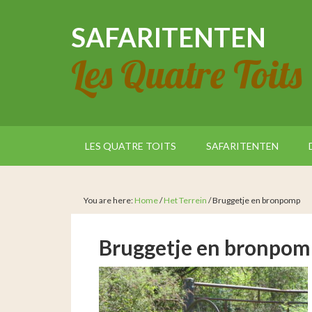
SAFARITENTEN
Les Quatre Toits
LES QUATRE TOITS
SAFARITENTEN
You are here:
Home
/
Het Terrein
/
Bruggetje en bronpomp
Bruggetje en bronpom